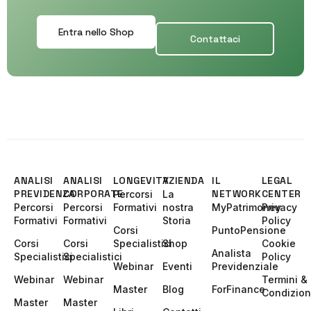
Entra nello Shop
Contattaci
ANALISI
ANALISI
LONGEVITY
AZIENDA
IL
LEGAL
PREVIDENZA
CORPORATE
NETWORK
CENTER
Percorsi
La
Percorsi
Percorsi
Formativi
nostra
MyPatrimoney
Privacy
Formativi
Formativi
Storia
Policy
Corsi
PuntoPensione
Corsi
Corsi
Specialistici
Shop
Cookie
Analista
Specialistici
Specialistici
Policy
Webinar
Eventi
Previdenziale
Webinar
Webinar
Termini &
Master
Blog
ForFinance
Condizion
Master
Master