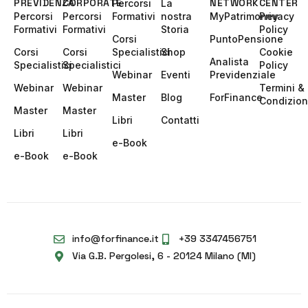
PREVIDENZA
CORPORATE
NETWORK
CENTER
Percorsi
La
Percorsi
Percorsi
Formativi
nostra
MyPatrimoney
Privacy
Formativi
Formativi
Storia
Policy
Corsi
PuntoPensione
Corsi
Corsi
Specialistici
Shop
Cookie
Analista
Specialistici
Specialistici
Policy
Webinar
Eventi
Previdenziale
Webinar
Webinar
Termini &
Master
Blog
ForFinance
Condizion
Master
Master
Libri
Contatti
Libri
Libri
e-Book
e-Book
e-Book
info@forfinance.it
+39 3347456751
Via G.B. Pergolesi, 6 - 20124 Milano (MI)