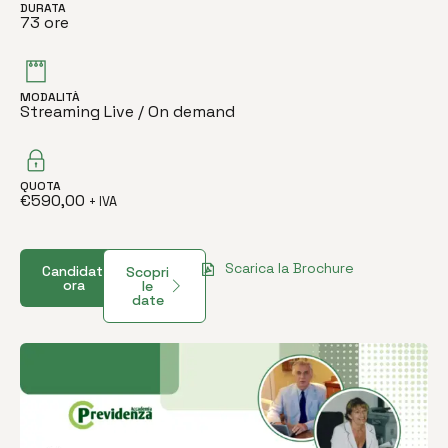
DURATA
73 ore
MODALITÀ
Streaming Live / On demand
QUOTA
€
590,00
+ IVA
Scarica la Brochure
Candidati
Scopri
ora
le
date