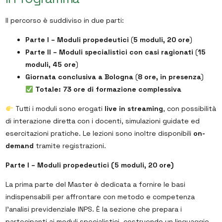
Il percorso è suddiviso in due parti:
Parte I – Moduli propedeutici
(
5 moduli, 20 ore
)
Parte II – Moduli specialistici con casi ragionati
(
15
moduli, 45 ore
)
Giornata conclusiva a Bologna
(
8 ore, in presenza
)
Totale: 73 ore di formazione complessiva
Tutti i moduli sono erogati
live in streaming
, con possibilità
di interazione diretta con i docenti, simulazioni guidate ed
esercitazioni pratiche. Le lezioni sono inoltre disponibili
on-
demand
tramite registrazioni.
Parte I – Moduli propedeutici (5 moduli, 20 ore)
La prima parte del Master è dedicata a fornire le basi
indispensabili per affrontare con metodo e competenza
l’analisi previdenziale INPS. È la sezione che prepara i
partecipanti ai moduli specialistici, costruendo un linguaggio