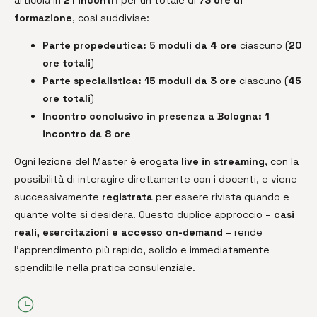
articola in
21 incontri
per un totale di
73 ore di
formazione
, così suddivise:
Parte propedeutica:
5 moduli da 4 ore
ciascuno (
20
ore totali
)
Parte specialistica:
15 moduli da 3 ore
ciascuno (
45
ore totali
)
Incontro conclusivo in presenza a Bologna:
1
incontro da 8 ore
Ogni lezione del Master è erogata
live in streaming
, con la
possibilità di interagire direttamente con i docenti, e viene
successivamente
registrata
per essere rivista quando e
quante volte si desidera. Questo duplice approccio –
casi
reali, esercitazioni e accesso on-demand
– rende
l’apprendimento più rapido, solido e immediatamente
spendibile nella pratica consulenziale.