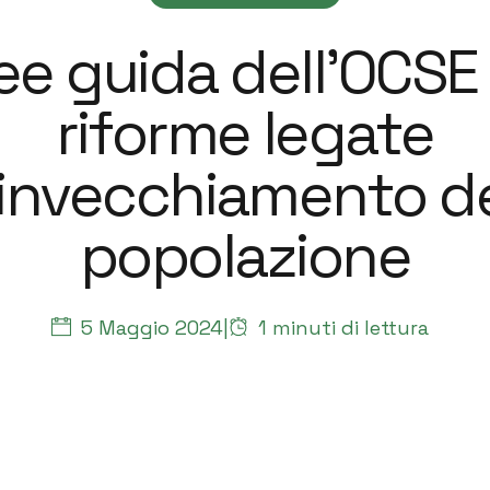
nee guida dell’OCSE 
riforme legate
ato nello sviluppo di attività di ricerca e formazione
ato nello sviluppo di attività di ricerca e formazione
ato nello sviluppo di attività di ricerca e formazione
l’invecchiamento de
popolazione
5 Maggio 2024
|
1
minuti di lettura