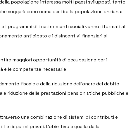
ella popolazione interessa molti paesi sviluppati, tanto
a che suggeriscono come gestire la popolazione anziana:
ali e i programmi di trasferimenti sociali vanno riformati al
sionamento anticipato e i disincentivi finanziari al
rantire maggiori opportunità di occupazione per i
cità e le competenze necessarie
idamento fiscale e della riduzione dell’onere del debito
e riduzione delle prestazioni pensionistiche pubbliche e
ttraverso una combinazione di sistemi di contributi e
i e risparmi privati. L’obiettivo è quello della